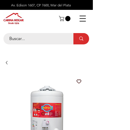
Av. Edison 1607, CP 7600, Mar del Plata