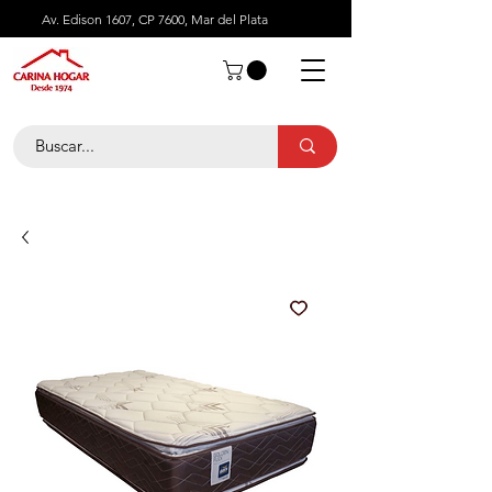
Av. Edison 1607, CP 7600, Mar del Plata