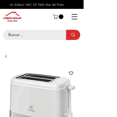
Av. Edison 1607, CP 7600, Mar del Plata