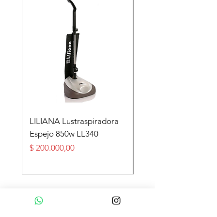
LILIANA Lustraspiradora
TASEME Leñero Sup
Espejo 850w LL340
Alpino Black 6000 cal
Precio
Precio
$ 200.000,00
$ 360.000,00