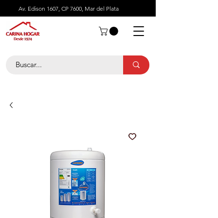
Av. Edison 1607, CP 7600, Mar del Plata