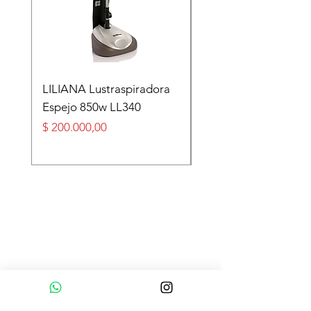
LILIANA Lustraspiradora
TASEME Leñero Sup
Espejo 850w LL340
Alpino Black 6000 cal
Precio
Precio
$ 200.000,00
$ 360.000,00