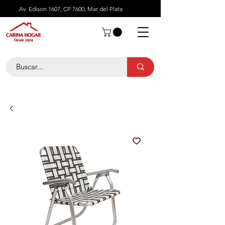
Av. Edison 1607, CP 7600, Mar del Plata